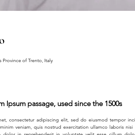
o
Province of Trento, Italy
m Ipsum passage, used since the 1500s
t, consectetur adipiscing elit, sed do eiusmod tempor inci
inim veniam, quis nostrud exercitation ullamco laboris nis
 dolor in reprehenderit in voluptate velit esse cillum dolore