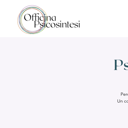
Ps
Per
Un co